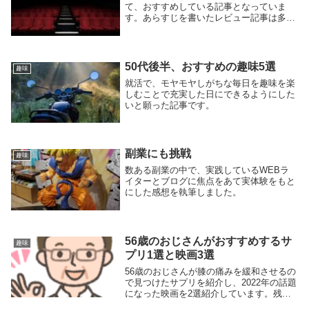
て、おすすめしている記事となっていま
す。あらすじを書いたレビュー記事は多い
ですが、この記事では極力ネタバレを避け
鑑賞する際の注意点書いています。
50代後半、おすすめの趣味5選
趣味
就活で、モヤモヤしがちな毎日を趣味を楽
しむことで充実した日にできるようにした
いと願った記事です。
副業にも挑戦
趣味
数ある副業の中で、実践しているWEBラ
イターとブログに焦点をあて実体験をもと
にした感想を執筆しました。
56歳のおじさんがおすすめするサ
趣味
プリ1選と映画3選
56歳のおじさんが膝の痛みを緩和させるの
で見つけたサプリを紹介し、2022年の話題
になった映画を2選紹介しています。残り1
選はまだ正式に発表になってない映画につ