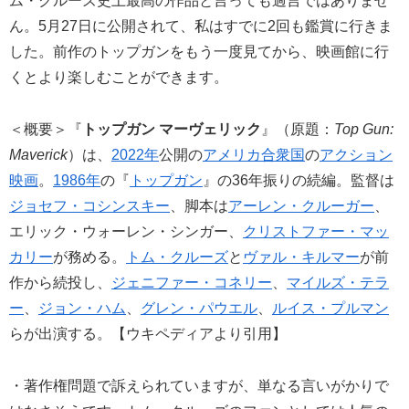
ム・クルーズ史上最高の作品と言っても過言ではありませ
ん。5月27日に公開されて、私はすでに2回も鑑賞に行きま
した。前作のトップガンをもう一度見てから、映画館に行
くとより楽しむことができます。
＜概要＞『
トップガン マーヴェリック
』（原題：
Top Gun:
Maverick
）は、
2022年
公開の
アメリカ合衆国
の
アクション
映画
。
1986年
の『
トップガン
』の36年振りの続編。監督は
ジョセフ・コシンスキー
、脚本は
アーレン・クルーガー
、
エリック・ウォーレン・シンガー、
クリストファー・マッ
カリー
が務める。
トム・クルーズ
と
ヴァル・キルマー
が前
作から続投し、
ジェニファー・コネリー
、
マイルズ・テラ
ー
、
ジョン・ハム
、
グレン・パウエル
、
ルイス・プルマン
らが出演する。【ウキペディアより引用】
・著作権問題で訴えられていますが、単なる言いがかりで