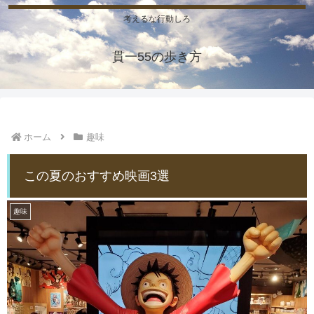
考えるな行動しろ
貫一55の歩き方
ホーム
趣味
この夏のおすすめ映画3選
趣味