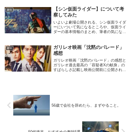
いて書いています。
【シン仮面ライダー】について考
趣味
察してみた
いよいよ劇場公開される、シン仮面ライダ
ーにいついて気になるところや、仮面ライ
ダーの基本情報のまとめ、筆者の気になる
ところと紹介して記事にしています。
ガリレオ映画「沈黙のパレード」
趣味
感想
ガリレオ映画「沈黙のパレード」の感想と
ガリレオ過去最高の「容疑者Xの献身」の
すばらしさ記載し映画公開前に公開された
「禁断の魔術」について感想を述べていま
す。
56歳で会社を辞めたら、まずやること。
50代後半、おすすめの趣味5選